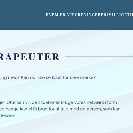
HVEM ER VI
FORENINGER
FRIVILLIGE
TI
ERAPEUTER
ting med? Kan du ikke se lyset for bare mørke?
ger. Ofte kan vi i de situationer bruge vores netværk i form
ogle gange kan vi få brug for at tale med en person, som kan
fleksion.