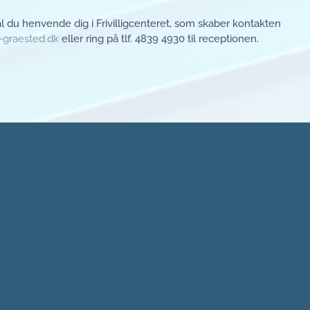
l du henvende dig i Frivilligcenteret, som skaber kontakten
r-graested.dk
eller ring på tlf. 4839 4930 til receptionen.
Tlf. 4839 