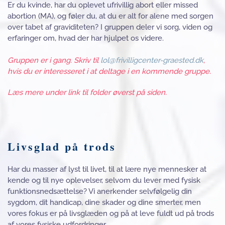
Er du kvinde, har du oplevet ufrivillig abort eller missed
abortion (MA), og føler du, at du er alt for alene med sorgen
over tabet af graviditeten? I gruppen deler vi sorg, viden og
erfaringer om, hvad der har hjulpet os videre.
Gruppen er i gang. Skriv til
lol@frivilligcenter-graested.dk
,
hvis du er interesseret i at deltage i en kommende gruppe.
Læs mere under link til folder øverst på siden.
Livsglad på trods
Har du masser af lyst til livet, til at lære nye mennesker at
kende og til nye oplevelser, selvom du lever med fysisk
funktionsnedsættelse? Vi anerkender selvfølgelig din
sygdom, dit handicap, dine skader og dine smerter, men
vores fokus er på livsglæden og på at leve fuldt ud på trods
af vores fysiske udfordringer.